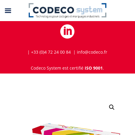

| +33 (0)4 72 24 00 84 | info@codeco.fr
Codeco System est certifié
ISO 9001
.