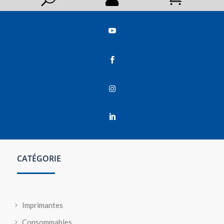




CATÉGORIE
Imprimantes
Consommables