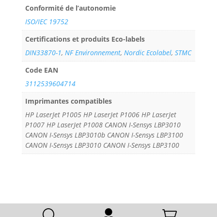
Conformité de l’autonomie
ISO/IEC 19752
Certifications et produits Eco-labels
DIN33870-1
,
NF Environnement
,
Nordic Ecolabel
,
STMC
Code EAN
3112539604714
Imprimantes compatibles
HP LaserJet P1005 HP LaserJet P1006 HP LaserJet
P1007 HP LaserJet P1008 CANON I-Sensys LBP3010
CANON I-Sensys LBP3010b CANON I-Sensys LBP3100
CANON I-Sensys LBP3010 CANON I-Sensys LBP3100
U

