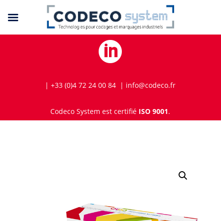

| +33 (0)4 72 24 00 84 | info@codeco.fr
Codeco System est certifié
ISO 9001
.