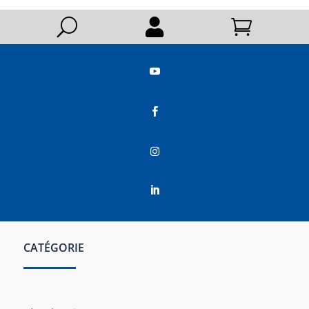
U






CATÉGORIE