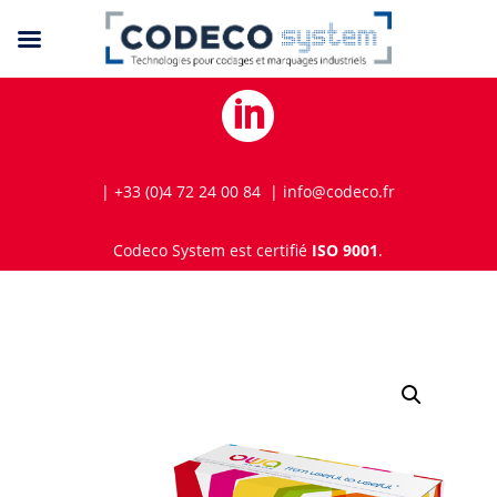

| +33 (0)4 72 24 00 84 | info@codeco.fr
Codeco System est certifié
ISO 9001
.