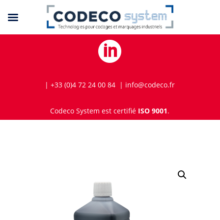

| +33 (0)4 72 24 00 84 | info@codeco.fr
Codeco System est certifié
ISO 9001
.