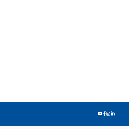



