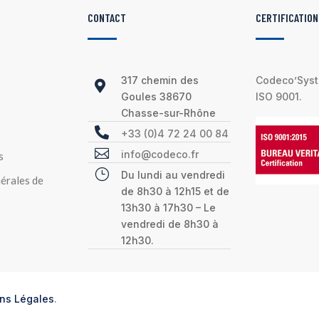
CONTACT
CERTIFICATION
317 chemin des
Codeco’Syste

Goules 38670
ISO 9001.
Chasse-sur-Rhône

+33 (0)4 72 24 00 84

info@codeco.fr
s
}
Du lundi au vendredi
érales de
de 8h30 à 12h15 et de
13h30 à 17h30 – Le
vendredi de 8h30 à
12h30.
ns Légales
.