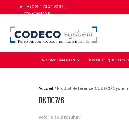
|
+33 (0)4 72 24 00 84
|

info@codeco.fr
NOS IMPRIMANTES
DEPOSE ETIQUETTES/E
Accueil
/ Produit Référence CODECO System 
BK1107/6
Voici le seul résultat