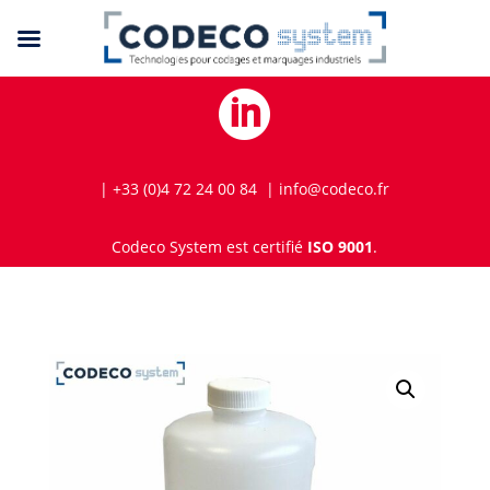

| +33 (0)4 72 24 00 84 | info@codeco.fr
Codeco System est certifié
ISO 9001
.