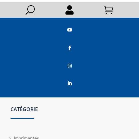
U






CATÉGORIE
Imprimantes