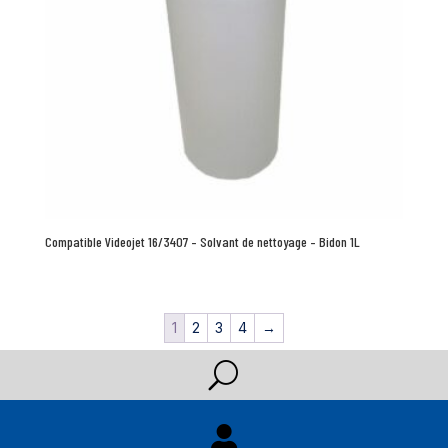
Compatible Videojet 16/3407 – Solvant de nettoyage – Bidon 1L
1
2
3
4
→
U
