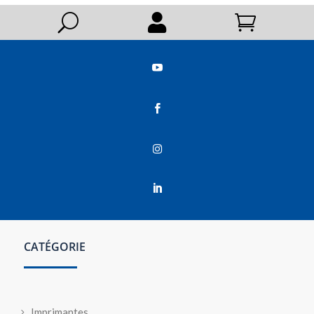
U






CATÉGORIE
Imprimantes