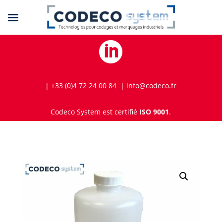

| +33 (0)4 72 24 00 84 | info@codeco.fr
Codeco System est certifié
ISO 9001
.