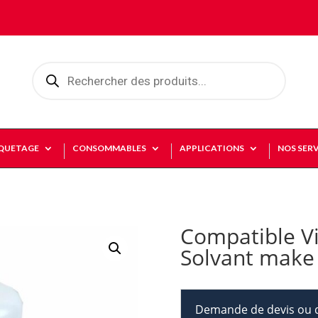
Recherche
de
produits
IQUETAGE
CONSOMMABLES
APPLICATIONS
NOS SERV
Compatible Vi
Solvant make 
Demande de devis ou d