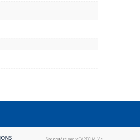
TIONS
Site protégé par reCAPTCHA.
Vie