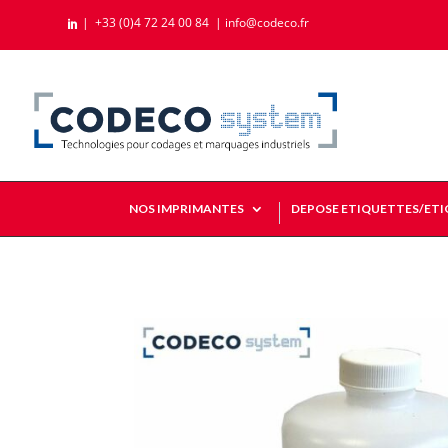
|
+33 (0)4 72 24 00 84
|
info@codeco.fr

NOS IMPRIMANTES
DEPOSE ETIQUETTES/ET