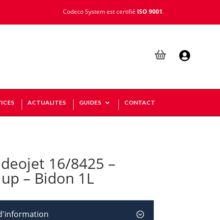
Codeco System est certifié
ISO 9001
.

ICES
ACTUALITES
GUIDES
CONTACT
deojet 16/8425 –
up – Bidon 1L
'information