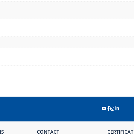




NS
CONTACT
CERTIFICA