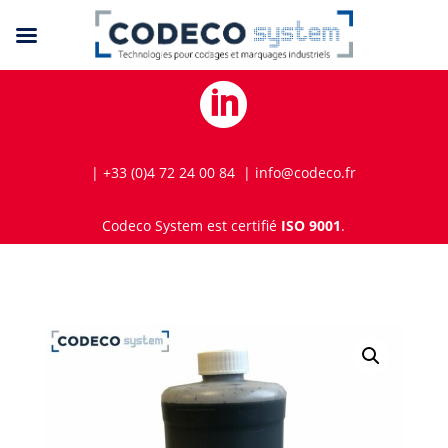

| +33 (0)4 72 24 00 84 | info@codeco.fr
Codeco System est certifié
ISO 9001
.