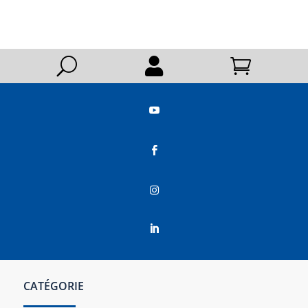
U






CATÉGORIE