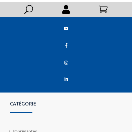
U






CATÉGORIE
Imprimantes