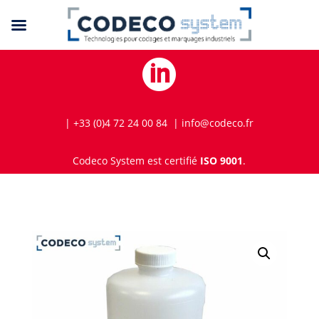

| +33 (0)4 72 24 00 84 | info@codeco.fr
Codeco System est certifié
ISO 9001
.