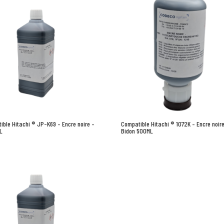
ible Hitachi ® JP-K69 – Encre noire –
Compatible Hitachi ® 1072K – Encre noire
1L
Bidon 500ML