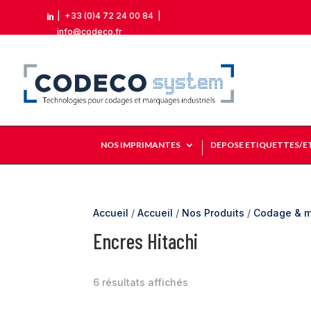
|
+33 (0)4 72 24 00 84
|

info@codeco.fr
NOS IMPRIMANTES
DEPOSE ETIQUETTES/E
Accueil
/
Accueil
/
Nos Produits
/
Codage & m
Encres Hitachi
6 résultats affichés