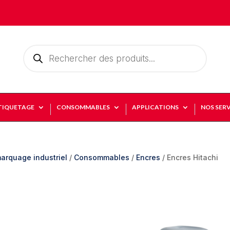
Recherche
de
produits
TIQUETAGE
CONSOMMABLES
APPLICATIONS
NOS SERV
arquage industriel
/
Consommables
/
Encres
/ Encres Hitachi