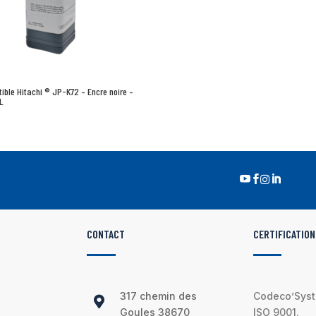
ible Hitachi ® JP-K72 – Encre noire –
1L




CONTACT
CERTIFICATION
317 chemin des
Codeco’Syste

Goules 38670
ISO 9001.