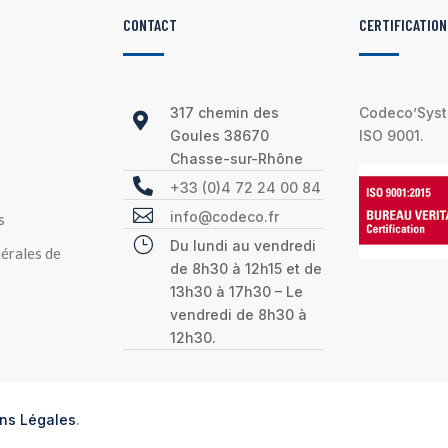
CONTACT
CERTIFICATION
317 chemin des
Codeco’Syste

Goules 38670
ISO 9001.
Chasse-sur-Rhône

+33 (0)4 72 24 00 84

info@codeco.fr
s
}
Du lundi au vendredi
érales de
de 8h30 à 12h15 et de
13h30 à 17h30 – Le
vendredi de 8h30 à
12h30.
ns Légales
.