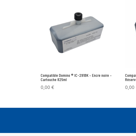
Compatible Domino ® IC-291BK – Encre noire –
Compat
Cartouche 825ml
Réservo
0,00
€
0,00