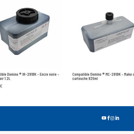
ible Domino ® IR-291BK – Encre noire –
Compatible Domino ® MC-291BK – Make c
ir 1.2L
cartouche 825ml
€



