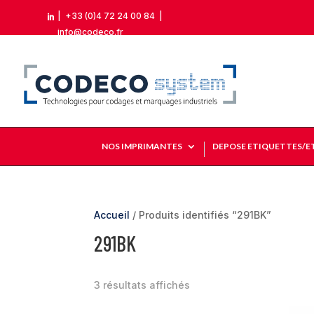
|
+33 (0)4 72 24 00 84
|

info@codeco.fr
NOS IMPRIMANTES
DEPOSE ETIQUETTES/E
Accueil
/ Produits identifiés “291BK”
291BK
3 résultats affichés