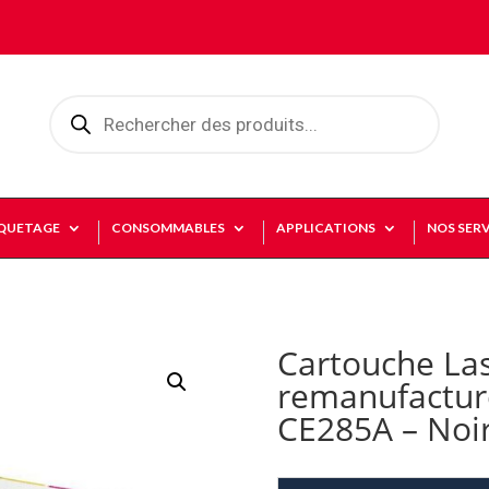
Recherche
de
produits
IQUETAGE
CONSOMMABLES
APPLICATIONS
NOS SERV
Cartouche La
remanufactur
CE285A – Noir