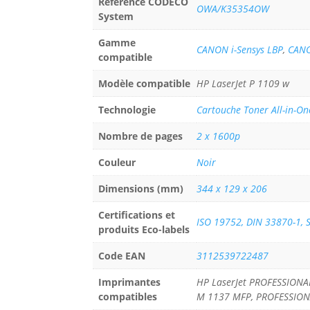
Référence CODECO
OWA/K35354OW
System
Gamme
CANON i-Sensys LBP
,
CANO
compatible
Modèle compatible
HP LaserJet P 1109 w
Technologie
Cartouche Toner All-in-On
Nombre de pages
2 x 1600p
Couleur
Noir
Dimensions (mm)
344 x 129 x 206
Certifications et
ISO 19752, DIN 33870-1, 
produits Eco-labels
Code EAN
3112539722487
Imprimantes
HP LaserJet PROFESSION
compatibles
M 1137 MFP, PROFESSION