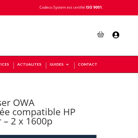
Codeco System est certifié
ISO 9001
.

ICES
ACTUALITES
GUIDES
CONTACT
ser OWA
ée compatible HP
 – 2 x 1600p