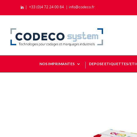
|
+33 (0)4 72 24 00 84
|
info@codeco.fr

NOS IMPRIMANTES
DEPOSE ETIQUETTES/ET