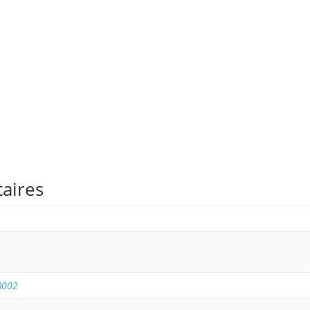
aires
B002