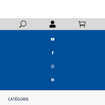
U






CATÉGORIE