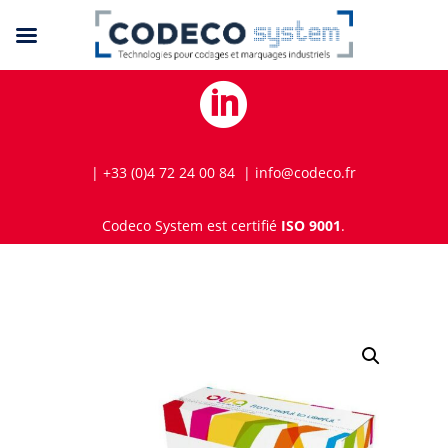

| +33 (0)4 72 24 00 84 | info@codeco.fr
Codeco System est certifié
ISO 9001
.