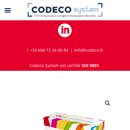

| +33 (0)4 72 24 00 84 | info@codeco.fr
Codeco System est certifié
ISO 9001
.