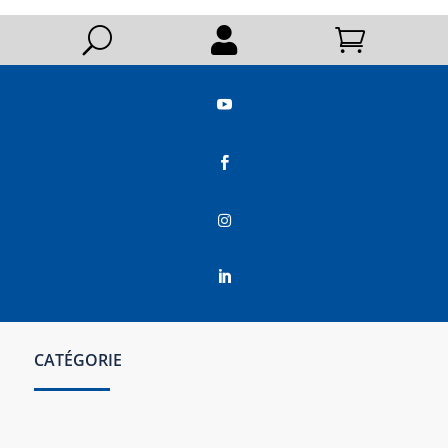
U






CATÉGORIE