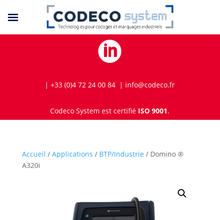

| +33 (0)4 72 24 00 84 | info@codeco.fr
Codeco System est certifié
ISO 9001
.
Accueil
/
Applications
/
BTP/Industrie
/ Domino ®
A320i