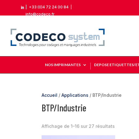
|
+33 (0)4 72 24 00 84
|

info@codeco.fr
NOS IMPRIMANTES
DEPOSE ETIQUETTES/E
Accueil
/
Applications
/ BTP/Industrie
BTP/Industrie
Affichage de 1–16 sur 27 résultats