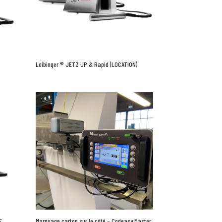
Leibinger ® JET3 UP & Rapid (LOCATION)
E
Marquage carton sur le côté – Codeasy Master