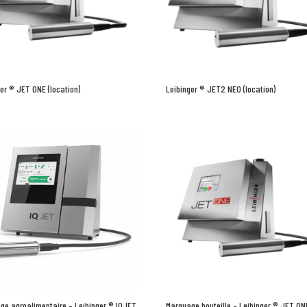
ger ® JET ONE (location)
Leibinger ® JET2 NEO (location)
ge agroalimentaire – Leibinger ® IQJET
Marquage bouteille – Leibinger ® JET ON