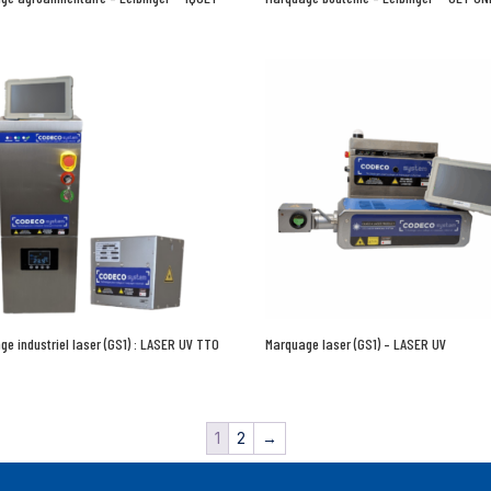
ge industriel laser (GS1) : LASER UV TTO
Marquage laser (GS1) – LASER UV
1
2
→