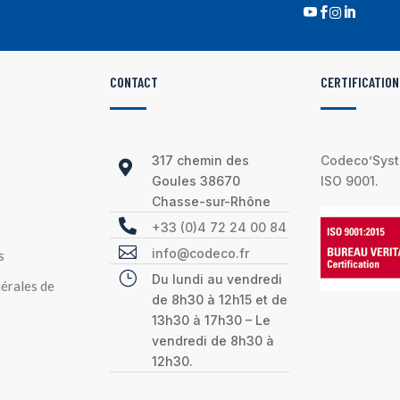




CONTACT
CERTIFICATION
317 chemin des
Codeco’Syste

Goules 38670
ISO 9001.
Chasse-sur-Rhône

+33 (0)4 72 24 00 84

info@codeco.fr
s
}
Du lundi au vendredi
érales de
de 8h30 à 12h15 et de
13h30 à 17h30 – Le
vendredi de 8h30 à
12h30.