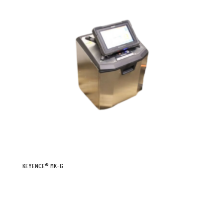
KEYENCE® MK-G