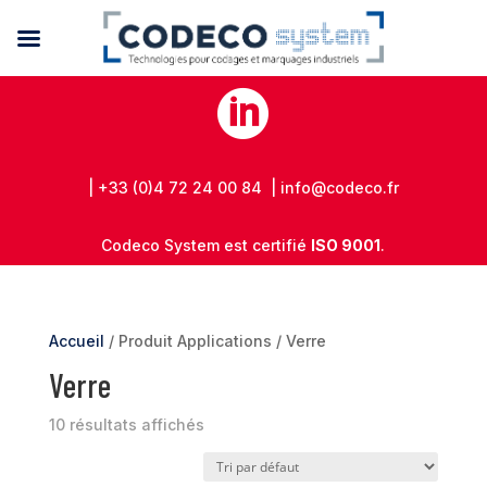

| +33 (0)4 72 24 00 84 | info@codeco.fr
Codeco System est certifié
ISO 9001
.
Accueil
/ Produit Applications / Verre
Verre
10 résultats affichés