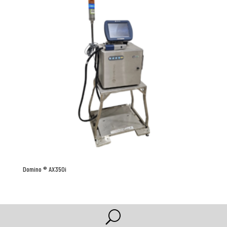
Domino ® AX350i
U