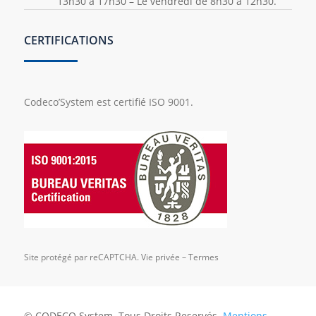
13h30 à 17h30 – Le vendredi de 8h30 à 12h30.
CERTIFICATIONS
Codeco’System est certifié ISO 9001.
Site protégé par reCAPTCHA.
Vie privée
–
Termes
© CODECO System. Tous Droits Reservés.
Mentions