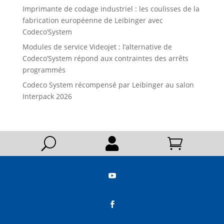
Imprimante de codage industriel : les coulisses de la
fabrication européenne de Leibinger avec
Codeco’System
Modules de service Videojet : l’alternative de
Codeco’System répond aux contraintes des arrêts
programmés
Codeco System récompensé par Leibinger au salon
Interpack 2026
U



