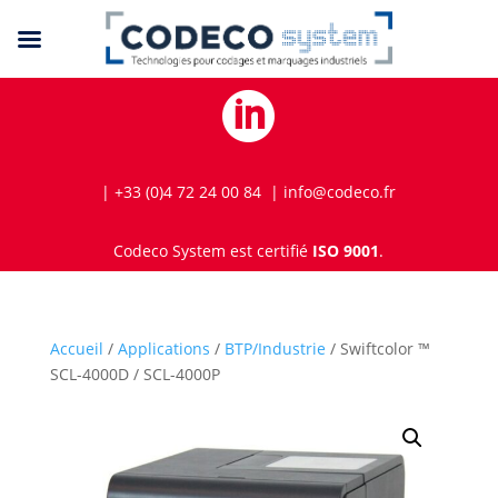

| +33 (0)4 72 24 00 84 | info@codeco.fr
Codeco System est certifié
ISO 9001
.
Accueil
/
Applications
/
BTP/Industrie
/ Swiftcolor ™
SCL-4000D / SCL-4000P