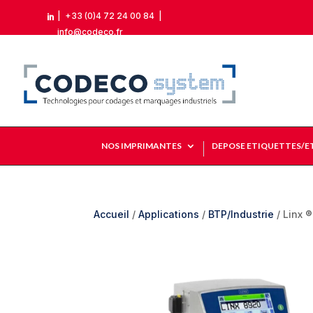
|
+33 (0)4 72 24 00 84
|

info@codeco.fr
NOS IMPRIMANTES
DEPOSE ETIQUETTES/E
Accueil
/
Applications
/
BTP/Industrie
/ Linx 