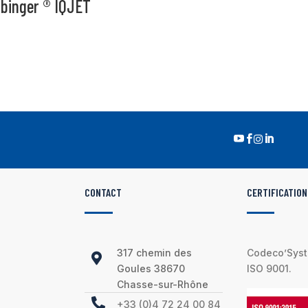
ibinger ® IQJET




CONTACT
CERTIFICATION
317 chemin des
Codeco’Syste

Goules 38670
ISO 9001.
Chasse-sur-Rhône

+33 (0)4 72 24 00 84