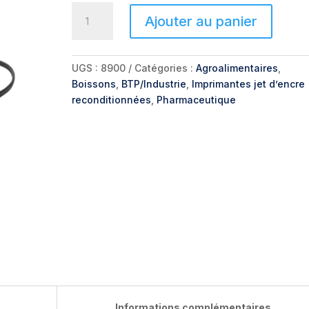
quantité
Ajouter au panier
de
Linx
®
UGS :
8900
Catégories :
Agroalimentaires
,
8900
Boissons
,
BTP/Industrie
,
Imprimantes jet d’encre
reconditionnées
,
Pharmaceutique
Informations complémentaires